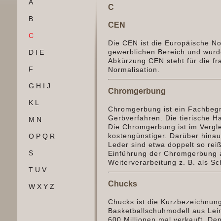
A
C
B
CEN
C
Die CEN ist die Europäische No
gewerblichen Bereich und wurd
D I E
Abkürzung CEN steht für die f
F
Normalisation.
G H I J
Chromgerbung
K L
Chromgerbung ist ein Fachbegr
Gerbverfahren. Die tierische 
M N
Die Chromgerbung ist im Vergle
kostengünstiger. Darüber hina
O P Q R
Leder sind etwa doppelt so rei
S
Einführung der Chromgerbung a
Weiterverarbeitung z. B. als Sc
T U V
Chucks
W X Y Z
Chucks ist die Kurzbezeichnun
Basketballschuhmodell aus Lein
600 Millionen mal verkauft. D